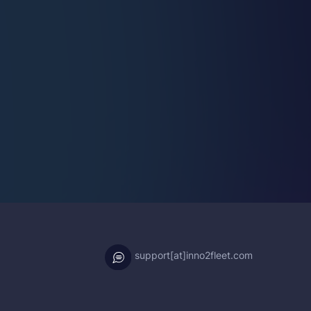
support[at]inno2fleet.com